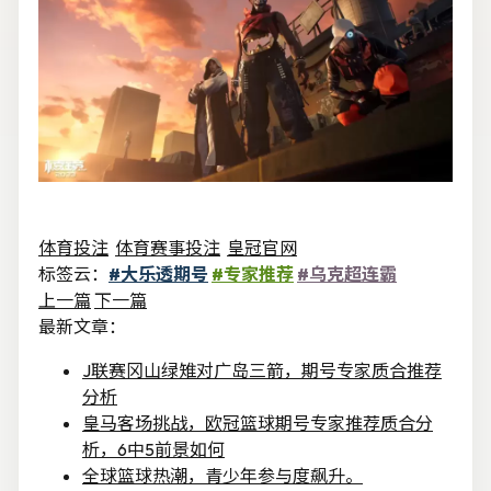
体育投注
体育赛事投注
皇冠官网
标签云：
#大乐透期号
#专家推荐
#乌克超连霸
上一篇
下一篇
最新文章：
J联赛冈山绿雉对广岛三箭，期号专家质合推荐
分析
皇马客场挑战，欧冠篮球期号专家推荐质合分
析，6中5前景如何
全球篮球热潮，青少年参与度飙升。