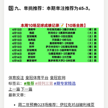
9️⃣ 九、单挑推荐：本期单注推荐为65-3。
体育投注
皇冠体育平台
皇冠官网
标签云：
#推荐
#排列三第
#期专家精选
上一篇
下一篇
最新文章：
周二世预赛023场推荐：伊拉克对战玻利维亚