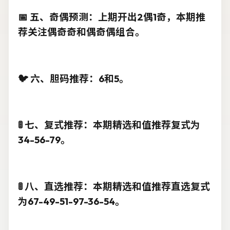
📅 五、奇偶预测：上期开出2偶1奇，本期推
荐关注偶奇奇和偶奇偶组合。
🐦 六、胆码推荐：6和5。
🚦 七、复式推荐：本期精选和值推荐复式为
34-56-79。
🚦 八、直选推荐：本期精选和值推荐直选复式
为67-49-51-97-36-54。