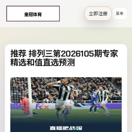
立即注册
菜单
推荐 排列三第2026105期专家
精选和值直选预测