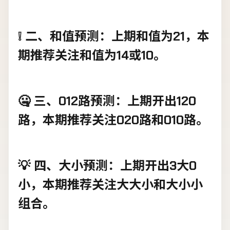
❕ 二、和值预测：上期和值为21，本
期推荐关注和值为14或10。
🤐 三、012路预测：上期开出120
路，本期推荐关注020路和010路。
💡 四、大小预测：上期开出3大0
小，本期推荐关注大大小和大小小
组合。