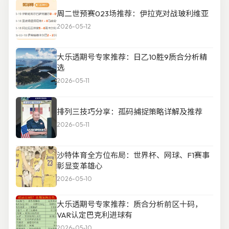
周二世预赛023场推荐：伊拉克对战玻利维亚
2026-05-12
大乐透期号专家推荐：日乙10胜9质合分析精
选
2026-05-11
排列三技巧分享：孤码捕捉策略详解及推荐
2026-05-11
沙特体育全方位布局：世界杯、网球、F1赛事
彰显变革雄心
2026-05-10
大乐透期号专家推荐：质合分析前区十码，
VAR认定巴克利进球有
2026-05-10