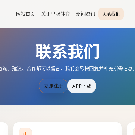
网站首页
关于皇冠体育
新闻资讯
联系我们
联系我们
咨询、建议、合作都可以留言，我们会尽快回复并补充所需信息
立即注册
APP下载
电