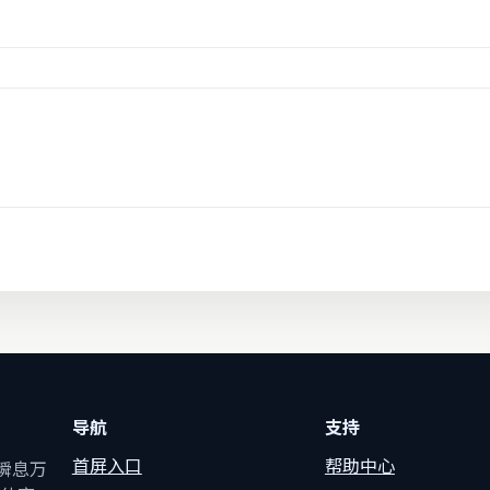
导航
支持
首屏入口
帮助中心
在瞬息万