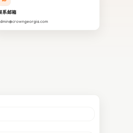
联系邮箱
dmin@crowngeorgia.com