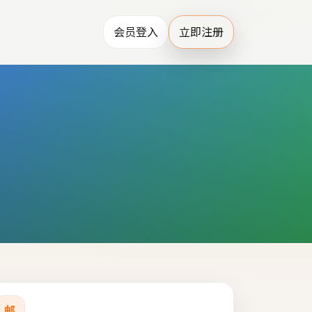
会员登入
立即注册
。
邮