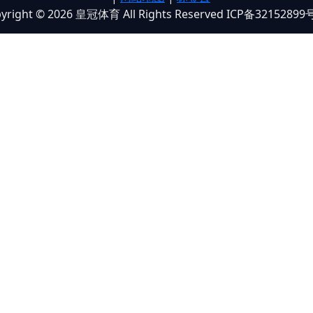
yright © 2026 皇冠体育 All Rights Reserved ICP备32152899