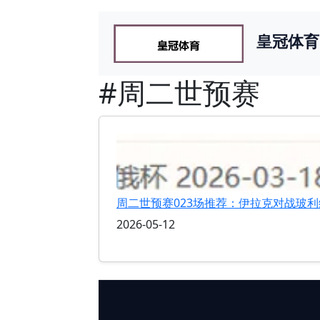
皇冠体育
#周二世预赛
周二世预赛023场推荐：伊拉克对战玻利
2026-05-12