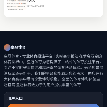
先6分
2026-05-08
皇冠体育
皇冠体育 - 专业
体育投注
平台 | 实时赛事投注 在瞬息万变的
体育世界中，皇冠体育为您提供了一站式的体育投注平台，
专注于实时赛事投注和高赔率的体育博彩体验。无论您是资
深玩家还是新手，我们的平台都能满足您的需求，助您在各
大体育赛事中尽情享受博彩乐趣。 全面的体育博彩体验皇
冠官网 皇冠体育致力于为用户提供丰富的体育
用户入口