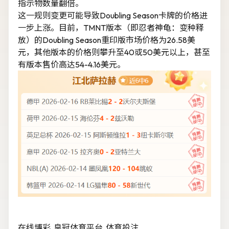
指示物数量翻倍。
这一规则变更可能导致Doubling Season卡牌的价格进
一步上涨。目前，TMNT版本（即忍者神龟：变种释
放）的Doubling Season重印版市场价格为26.58美
元，其他版本的价格则攀升至40或50美元以上，甚至
有版本售价高达54-4.16美元。
在线博彩
皇冠体育平台
体育投注