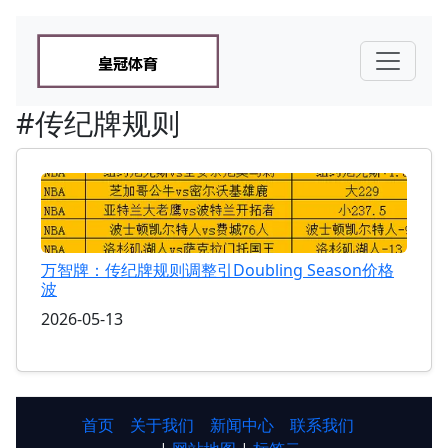
#传纪牌规则
万智牌：传纪牌规则调整引Doubling Season价格
波
2026-05-13
首页
关于我们
新闻中心
联系我们