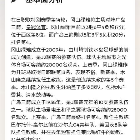
在日职联特别赛季第14轮，冈山绿雉将主场对阵广岛
三箭，
皇冠体育
。冈山绿雉目前以3胜6平4负积17分，
位于西区第8位，而广岛三箭则以5胜3平5负积20分，
排名第4。
冈山绿雉成立于2009年，由川崎制铁水岛足球部的前
成员创建，是J2联赛的参赛队伍。球队主场城市之光
体育场可容纳约20000名观众。上赛季，冈山绿雉作
为升班马取得日职联第13名，表现不俗。新赛季，木
山隆之继续担任主教练，这是他连续执教的第5个赛
季。木山隆之的执教生涯涵盖了多支球队，包括水户
蜀葵、清水鼓动等。
广岛三箭成立于1938年，是J联赛元年的10支参赛队伍
之一。球队主场爱电王和平之翼球场可容纳约28000
名观众。上赛季，广岛三箭最终排名第4。新任主教练
巴尔托什-高尔此前在沙尔克04青年队、美因茨B队等
队担任教练，并在去年短暂担任莱比锡红牛的助教。
**分析内容**