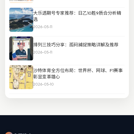
大乐透期号专家推荐：日乙10胜9质合分析精
选
2026-05-11
排列三技巧分享：孤码捕捉策略详解及推荐
2026-05-11
沙特体育全方位布局：世界杯、网球、F1赛事
彰显变革雄心
2026-05-10