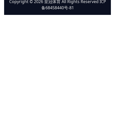
Copyright © 2026 皇冠体育 All Rights Reserved ICP
备68458440号-81