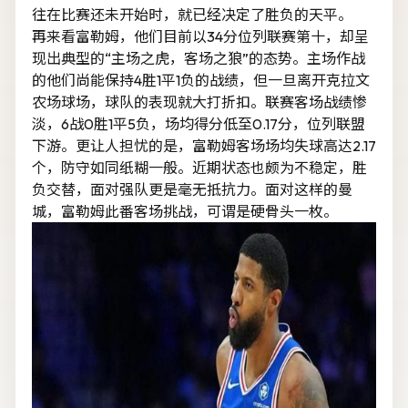
往在比赛还未开始时，就已经决定了胜负的天平。
再来看富勒姆，他们目前以34分位列联赛第十，却呈
现出典型的“主场之虎，客场之狼”的态势。主场作战
的他们尚能保持4胜1平1负的战绩，但一旦离开克拉文
农场球场，球队的表现就大打折扣。联赛客场战绩惨
淡，6战0胜1平5负，场均得分低至0.17分，位列联盟
下游。更让人担忧的是，富勒姆客场场均失球高达2.17
个，防守如同纸糊一般。近期状态也颇为不稳定，胜
负交替，面对强队更是毫无抵抗力。面对这样的曼
城，富勒姆此番客场挑战，可谓是硬骨头一枚。