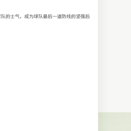
球队的士气，成为球队最后一道防线的坚强后