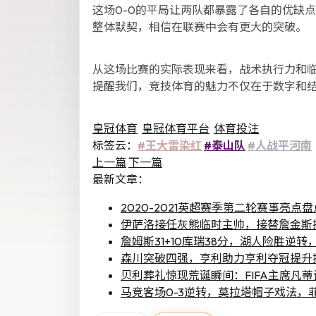
这场0-0的平局让两队都暴露了各自的优缺
整体默契，相信在联赛中会有更大的突破。
从这场比赛的实际表现来看，战术执行力和
提醒我们，竞技体育的魅力不仅在于数字和
皇冠体育
皇冠体育平台
体育投注
标签云：
#王大雷染红
#泰山队
#人战平河南
上一篇
下一篇
最新文章：
2020-2021英超赛季第二轮赛事亮点盘
伊萨洛接任灰熊临时主帅，接替詹金斯
詹姆斯31+10库瑞38分，湖人险胜逆
森川突破四强，亨利助力亨利夺冠提升
贝利葬礼惊现荒诞瞬间：FIFA主席凡
马竞客场0-3逆转，莫拉塔帽子戏法，