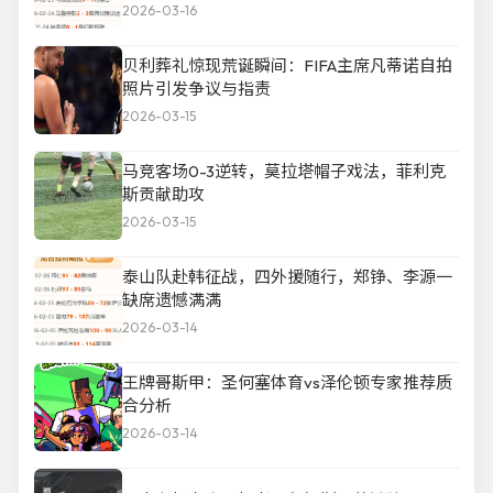
2026-03-16
贝利葬礼惊现荒诞瞬间：FIFA主席凡蒂诺自拍
照片引发争议与指责
2026-03-15
马竞客场0-3逆转，莫拉塔帽子戏法，菲利克
斯贡献助攻
2026-03-15
泰山队赴韩征战，四外援随行，郑铮、李源一
缺席遗憾满满
2026-03-14
王牌哥斯甲：圣何塞体育vs泽伦顿专家推荐质
合分析
2026-03-14