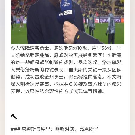
湖人惊险逆袭勇士，詹姆斯31分10板，库里38分，里
夫斯绝杀锁定胜局，巅峰对决再展经典瞬间！季后赛
的每一战都是紧张刺激的戏剧，悬念迭起。洛杉矶湖
人凭借詹姆斯的稳健表现、里夫斯的关键一投及团队
默契，成功击败金州勇士，将比赛推向高潮。本文将
深入剖析这场赛事，挖掘胜负关键及双方球员的精彩
表现，以感性结合理性的方式展现体育精神。
🔨
### 詹姆斯与库里：巅峰对决，亮点纷呈