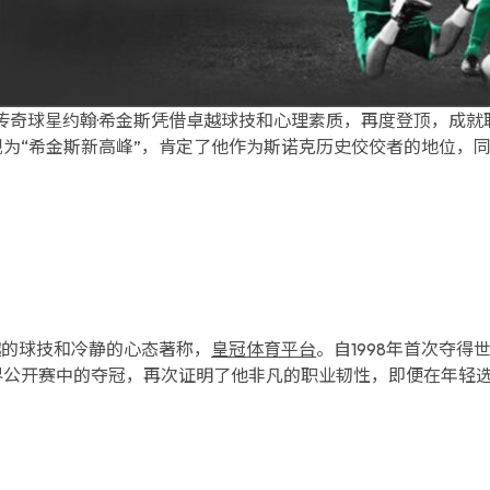
兰传奇球星约翰·希金斯凭借卓越球技和心理素质，再度登顶，成
为“希金斯新高峰”，肯定了他作为斯诺克历史佼佼者的地位，
越的球技和冷静的心态著称，
皇冠体育平台
。自1998年首次夺
界公开赛中的夺冠，再次证明了他非凡的职业韧性，即便在年轻