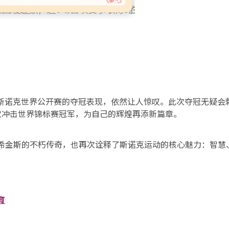
年斯诺克世界公开赛的夺冠表现，依然让人惊叹。此次夺冠无疑
次冲击世界锦标赛冠军，为自己的辉煌再添新篇章。
翰·希金斯的不朽传奇，也再次诠释了斯诺克运动的核心魅力：智
育