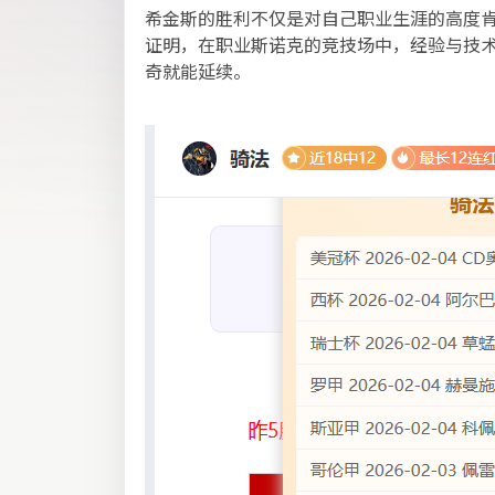
希金斯的胜利不仅是对自己职业生涯的高度
证明，在职业斯诺克的竞技场中，经验与技
奇就能延续。