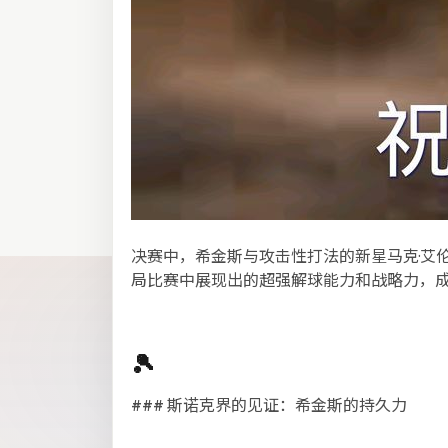
决赛中，希金斯与攻击性打法的新星马克·艾
局比赛中展现出的超强解球能力和战略力，
🎾
### 斯诺克界的见证：希金斯的持久力