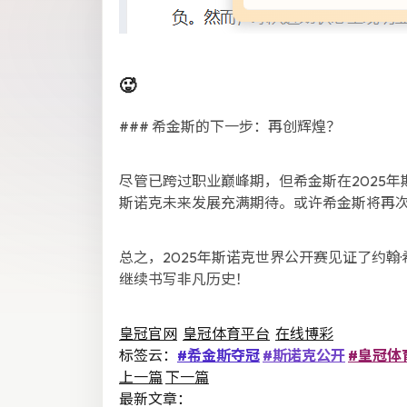
🥵
### 希金斯的下一步：再创辉煌？
尽管已跨过职业巅峰期，但希金斯在2025
斯诺克未来发展充满期待。或许希金斯将再
总之，2025年斯诺克世界公开赛见证了约
继续书写非凡历史！
皇冠官网
皇冠体育平台
在线博彩
标签云：
#希金斯夺冠
#斯诺克公开
#皇冠体
上一篇
下一篇
最新文章：