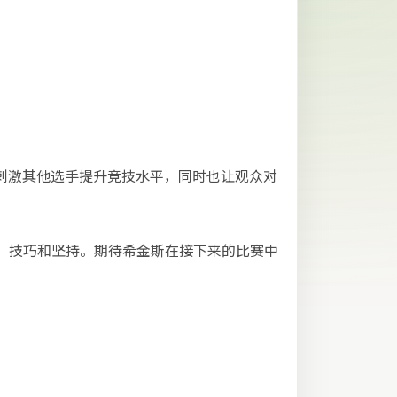
会刺激其他选手提升竞技水平，同时也让观众对
慧、技巧和坚持。期待希金斯在接下来的比赛中