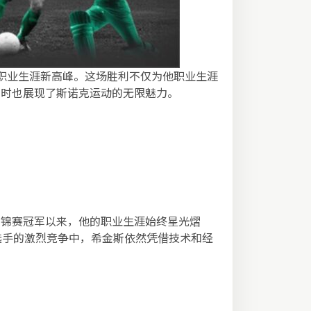
就职业生涯新高峰。这场胜利不仅为他职业生涯
同时也展现了斯诺克运动的无限魅力。
得世锦赛冠军以来，他的职业生涯始终星光熠
选手的激烈竞争中，希金斯依然凭借技术和经