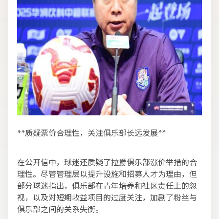
**质疑票价合理性，关注俱乐部长远发展**
在公开信中，球迷还质疑了拉爵俱乐部涨价举措的合
理性。尽管管理层以提升设施和招募人才为理由，但
部分球迷指出，俱乐部在青年培养和社区责任上的忽
视，以及对短期收益项目的过度关注，加剧了粉丝与
俱乐部之间的关系失衡。