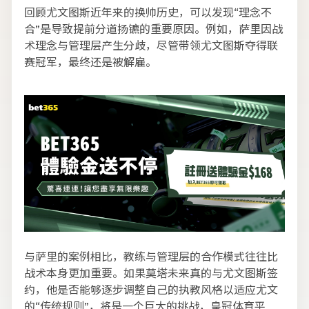
回顾尤文图斯近年来的换帅历史，可以发现“理念不
合”是导致提前分道扬镳的重要原因。例如，萨里因战
术理念与管理层产生分歧，尽管带领尤文图斯夺得联
赛冠军，最终还是被解雇。
与萨里的案例相比，教练与管理层的合作模式往往比
战术本身更加重要。如果莫塔未来真的与尤文图斯签
约，他是否能够逐步调整自己的执教风格以适应尤文
的“传统规则”，将是一个巨大的挑战，
皇冠体育平