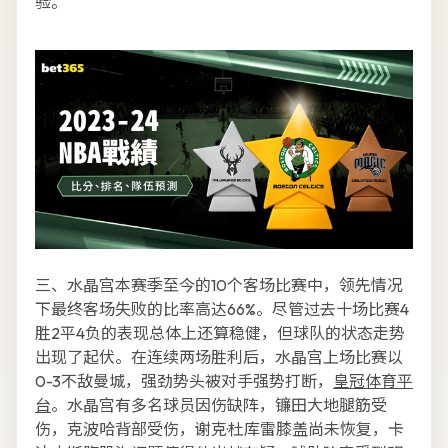
验。
三、水晶宫本赛季至今的10个客场比赛中，领先情况
下最终客场失败的比率高达66%。尽管过去十场比赛4
胜2平4负的表现总体上还算稳健，但球队的状态走势
出现了起伏。在连续两场胜利后，水晶宫上场比赛以
0-3不敌曼城，强劲势头被对手强势打断，
皇冠体育平
台
。水晶宫有多名球员因伤缺阵，镰田大地腿筋受
伤，克波哈背部受伤，谢克·杜库雷膝盖尚未恢复，卡