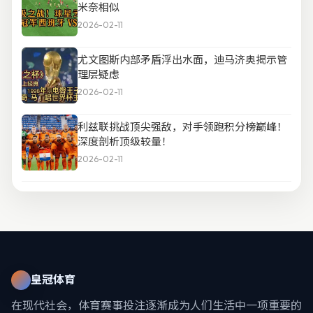
米奈相似
2026-02-11
尤文图斯内部矛盾浮出水面，迪马济奥揭示管
理层疑虑
2026-02-11
利兹联挑战顶尖强敌，对手领跑积分榜巅峰！
深度剖析顶级较量！
2026-02-11
皇冠体育
在现代社会，体育赛事投注逐渐成为人们生活中一项重要的