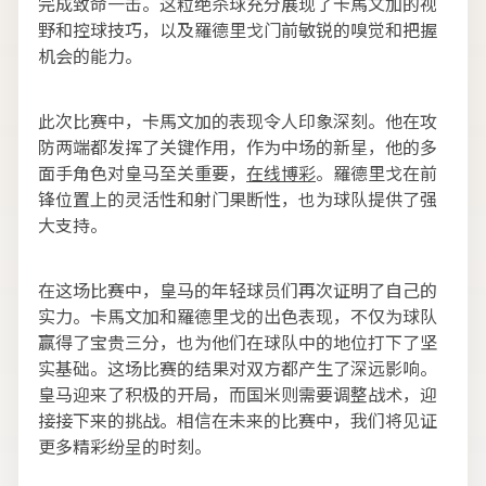
完成致命一击。这粒绝杀球充分展现了卡馬文加的视
野和控球技巧，以及羅德里戈门前敏锐的嗅觉和把握
机会的能力。
此次比赛中，卡馬文加的表现令人印象深刻。他在攻
防两端都发挥了关键作用，作为中场的新星，他的多
面手角色对皇马至关重要，
在线博彩
。羅德里戈在前
锋位置上的灵活性和射门果断性，也为球队提供了强
大支持。
在这场比赛中，皇马的年轻球员们再次证明了自己的
实力。卡馬文加和羅德里戈的出色表现，不仅为球队
赢得了宝贵三分，也为他们在球队中的地位打下了坚
实基础。这场比赛的结果对双方都产生了深远影响。
皇马迎来了积极的开局，而国米则需要调整战术，迎
接接下来的挑战。相信在未来的比赛中，我们将见证
更多精彩纷呈的时刻。