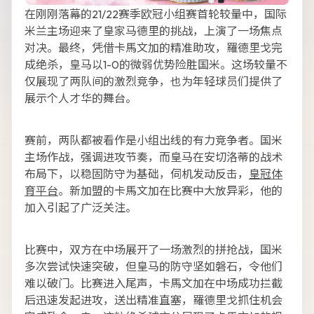
在刚刚落幕的21/22赛季欧冠小组赛首轮较量中，国际
米兰主场迎来了皇家马德里的挑战，上演了一场焦点
对决。最终，凭借卡馬文加的精准助攻，羅德里戈完
成绝杀，皇马以1-0的微弱优势险胜国米。这场较量不
仅展现了两队间的激烈竞争，也为年轻球员们提供了
展示个人才华的舞台。
赛前，两队都被看作是小组出线的有力竞争者。国米
主场作战，强调进攻节奏，而皇马在安切洛蒂的战术
布局下，以稳固防守为基础，伺机发动反击，
皇冠体
育平台
。新加盟的卡馬文加在比赛中大放异彩，他的
加入引起了广泛关注。
比赛中，双方在中场展开了一场激烈的拼抢战，国米
多次尝试快速突破，但皇马的防守坚如磐石，令他们
难以破门。比赛进入尾声，卡馬文加在中场成功拦截
后迅速发起进攻，送出精准直塞，羅德里戈抓住机会