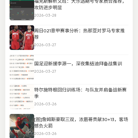
福克斯解析文班：大乐透期号专家质合推荐，
攻防进步明显
2026-03-28
周日021意甲赛事分析：热那亚对罗马专家推
荐
2026-03-27
国足迎新援李源一，深夜集结迪拜备战集训
2026-03-27
特尔施特根回归训练场：与队友并肩备战新赛
季
2026-03-26
[图]詹姆斯豪取三双，浓眉哥贡献30+13，客场
憾负火箭
2026-03-26