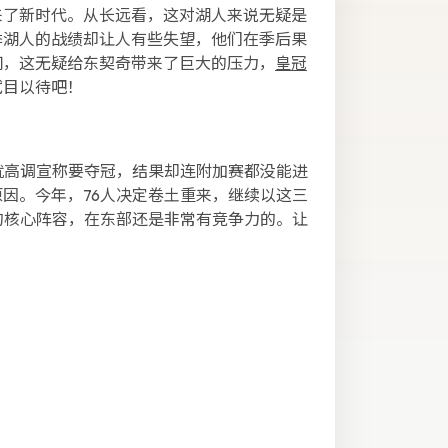
来了新时代。从长远看，这对湖人来说无疑是
季湖人的战绩却让人有些失望，他们在季后果
间，这无疑给东契奇带来了巨大的压力，
皇冠
拭目以待吧！
就高调宣称要夺冠，结果却连附加赛都没能进
因。今年，76人决定卷土重来，继续以这三
的核心阵容，在东部还是非常有竞争力的。让