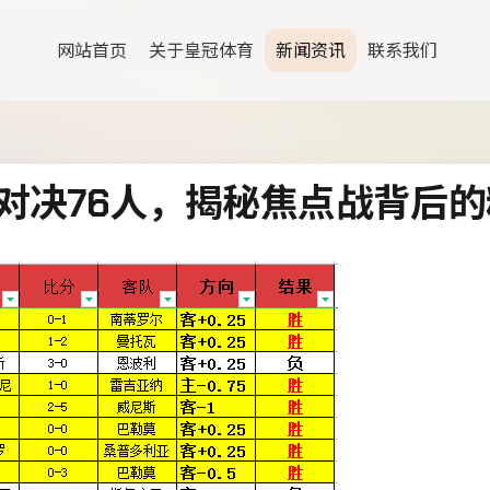
网站首页
关于皇冠体育
新闻资讯
联系我们
对决76人，揭秘焦点战背后