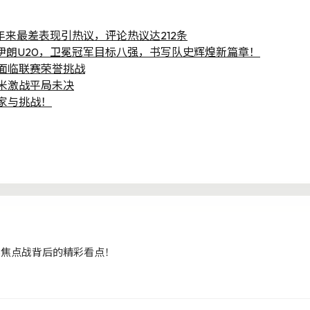
2年来最差表现引热议，评论热议达212条
战伊朗U20，卫冕冠军目标八强，书写队史辉煌新篇章！
面临联赛荣誉挑战
米激战平局未决
家与挑战！
秘焦点战背后的精彩看点！