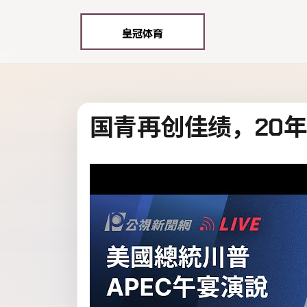
国青再创佳绩，20