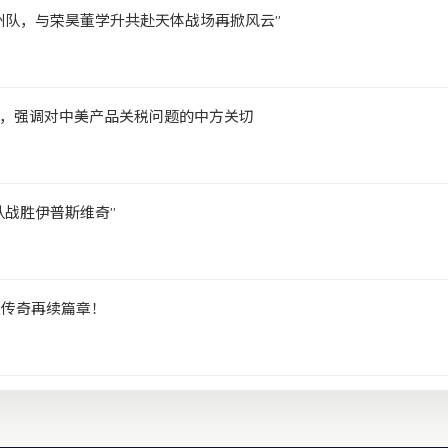
州队，与荣昊董学升共赴天体战场再掀风云”
，强调对中美产品关税问题的中方关切
队战胜伊普斯维奇”
双传奇再续篇章！