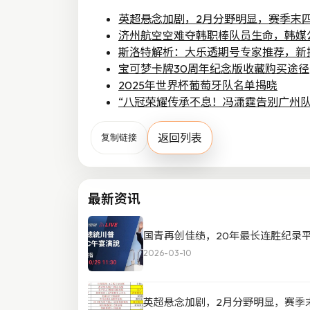
英超悬念加剧，2月分野明显，赛季末
济州航空空难夺韩职棒队员生命，韩媒
斯洛特解析：大乐透期号专家推荐，新
宝可梦卡牌30周年纪念版收藏购买途径
2025年世界杯葡萄牙队名单揭晓
“八冠荣耀传承不息！冯潇霆告别广州
返回列表
复制链接
最新资讯
国青再创佳绩，20年最长连胜纪录
2026-03-10
英超悬念加剧，2月分野明显，赛季