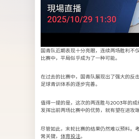
国青队近期表现十分亮眼，连续两场胜利不仅
比赛中，平局似乎成为了一种可能。
在过去的比赛中，国青队展现出了强大的反
足球青训体系的逐步完善。
值得一提的是，这次的两连胜与2003年的
发挥出前两场比赛中的优势，就有望在进攻
尽管如此，末轮比赛的结果仍然难以预料。
常关键，
体育投注
。