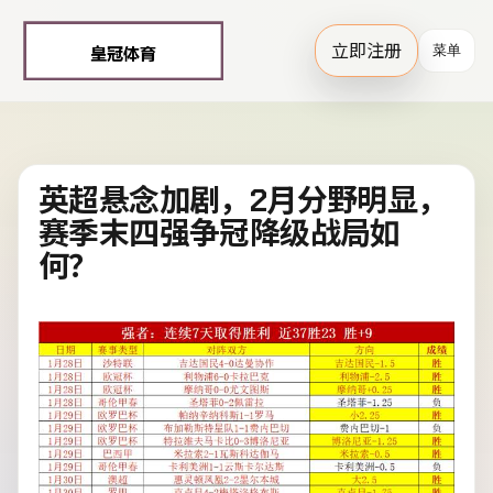
立即注册
菜单
英超悬念加剧，2月分野明显，
赛季末四强争冠降级战局如
何？