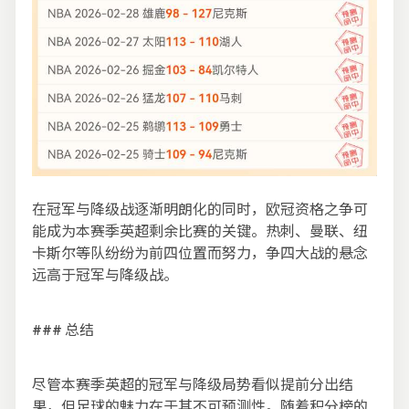
在冠军与降级战逐渐明朗化的同时，欧冠资格之争可
能成为本赛季英超剩余比赛的关键。热刺、曼联、纽
卡斯尔等队纷纷为前四位置而努力，争四大战的悬念
远高于冠军与降级战。
### 总结
尽管本赛季英超的冠军与降级局势看似提前分出结
果，但足球的魅力在于其不可预测性。随着积分榜的