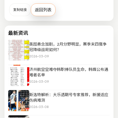
返回列表
复制链接
最新资讯
英超悬念加剧，2月分野明显，赛季末四强争
冠降级战局如何？
2026-03-09
济州航空空难夺韩职棒队员生命，韩媒公布遇
难者名单
2026-03-09
斯洛特解析：大乐透期号专家推荐，新援适应
伤病难测
2026-03-08