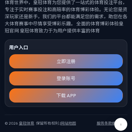
体育世界中，皇冠体育为您提供了一站式的体育投注平台，
专注于实时赛事投注和高赔率的体育博彩体验。无论您是资
深玩家还是新手，我们的平台都能满足您的需求，助您在各
大体育赛事中尽情享受博彩乐趣。 全面的体育博彩体验皇
冠官网 皇冠体育致力于为用户提供丰富的体育
用户入口
立即注册
登录账号
下载 APP
© 2026
皇冠体育
. 保留所有权利.|
网站地图
服务条款
缓存政策
↑