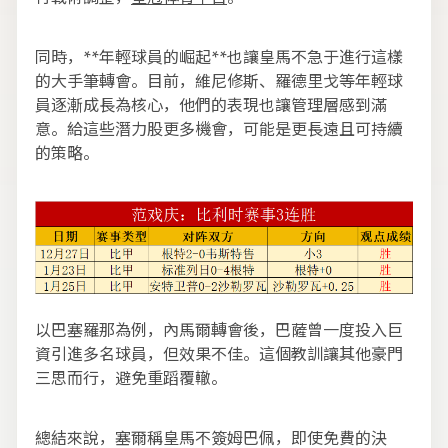
同時，**年輕球員的崛起**也讓皇馬不急于進行這樣
的大手筆轉會。目前，維尼修斯、羅德里戈等年輕球
員逐漸成長為核心，他們的表現也讓管理層感到滿
意。給這些潛力股更多機會，可能是更長遠且可持續
的策略。
以巴塞羅那為例，內馬爾轉會後，巴薩曾一度投入巨
資引進多名球員，但效果不佳。這個教訓讓其他豪門
三思而行，避免重蹈覆轍。
總結來說，塞爾稱皇馬不簽姆巴佩，即使免費的決