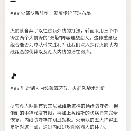
➖
### 火箭队新阵型：颠覆传统篮球布局
火箭队舍弃了以往依赖外线的打法，转而采用三个中
锋加两个大前锋的“双塔”阵容迎战湖人。这种重量级
组合能否为球队带来胜利？让我们深入探讨火箭队内
线组合的优势以及湖人内线的潜在弱点。
🎵
### 针对湖人内线薄弱环节，火箭队战术剖析
尽管湖人队拥有安东尼·戴维斯这样的顶级防守者，但
他们的中锋深度有限，再加上戴维斯的伤病尚未完全
恢复，内线防守存在明显短板。火箭队的五大阵容正
是针对这一点，通过内线进攻削弱湖人的体力。