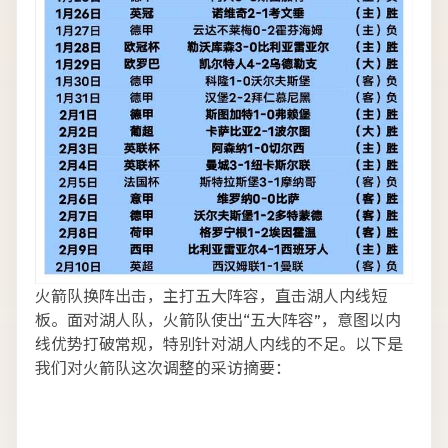
火箭队换阵出击，主打五大阵容，直击湖人内线短
板。面对湖人队，火箭队使出“五大阵容”，意图以内
线优势打破常规，特别针对湖人内线的不足。以下是
我们对火箭队这次调整的采访摘要：