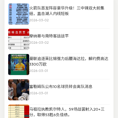
火箭队首发阵容豪华升级！三中锋双大前集
结，直击湖人内线短板
2026-03-02
摩纳哥与南特客战战平
2026-03-02
曼联追逐莱比锡强力后腰海达拉，解约费高达
3300万欧
2026-03-01
富勒姆队公布10名球员转会离队消息
2026-03-01
马祖拉执教凯尔特人，59场战罢射入20+三
分，取得53胜6负佳绩。