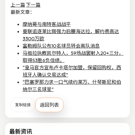
上一篇
下一篇
最新文章：
摩纳哥与南特客战战平
曼联追逐莱比锡强力后腰海达拉，解约费高达
3300万欧
富勒姆队公布10名球员转会离队消息
马祖拉执教凯尔特人，59场战罢射入20+三分，
取得53胜6负佳绩。
“皇马官方宣布卢卡塔尔加盟，保留回购权，西
班牙人确认交易达成”
“巴塞罗那力求一口气续约莱万、什琴斯尼和伯
纳尔三名球星”
返回列表
复制链接
最新资讯