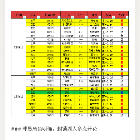
### 球员角色明确，封锁湖人多点开花