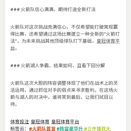
### 火箭队信心满满，期待打造全新打法
火箭队对这次挑战充满信心，不仅希望能打破常规赢
得比赛，还希望通过这场比赛建立一种全新的“火箭打
法”，为未来挑战其他顶级球队打下基础，
皇冠体育平
台
。
### 火箭湖人争霸，结果如何，且看下回分解
火箭队这次大胆的阵容调整体现了他们在战术上的灵
活运用，通过抓住对手的弱点来寻求胜利。在这场火
箭与湖人的对决中，谁将笑到最后，让我们拭目以
待。
体育投注
皇冠体育
皇冠体育平台
标签云：
#火箭队首发
#阵容豪华升
#三中锋双大