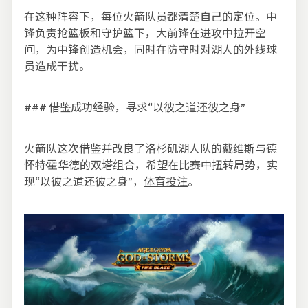
在这种阵容下，每位火箭队员都清楚自己的定位。中
锋负责抢篮板和守护篮下，大前锋在进攻中拉开空
间，为中锋创造机会，同时在防守时对湖人的外线球
员造成干扰。
### 借鉴成功经验，寻求“以彼之道还彼之身”
火箭队这次借鉴并改良了洛杉矶湖人队的戴维斯与德
怀特·霍华德的双塔组合，希望在比赛中扭转局势，实
现“以彼之道还彼之身”，
体育投注
。