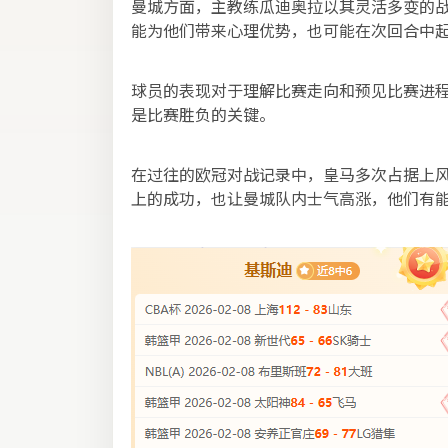
曼城方面，主教练瓜迪奥拉以其灵活多变的
能为他们带来心理优势，也可能在次回合中
球员的表现对于理解比赛走向和预见比赛进
是比赛胜负的关键。
在过往的欧冠对战记录中，皇马多次占据上
上的成功，也让曼城队内士气高涨，他们有