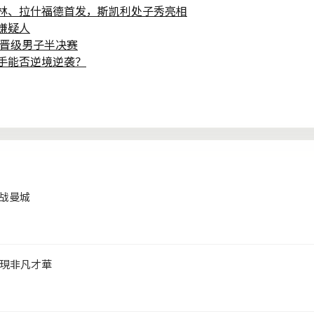
林、拉什福德首发，斯凯利处子秀亮相
嫌疑人
目晋级男子半决赛
手能否逆境逆袭？
迎战曼城
現非凡才華