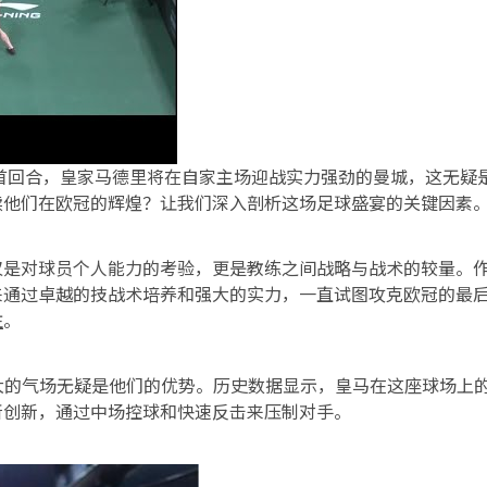
赛首回合，皇家马德里将在自家主场迎战实力强劲的曼城，这无疑
续他们在欧冠的辉煌？让我们深入剖析这场足球盛宴的关键因素
仅是对球员个人能力的考验，更是教练之间战略与战术的较量。
来通过卓越的技战术培养和强大的实力，一直试图攻克欧冠的最
注
。
大的气场无疑是他们的优势。历史数据显示，皇马在这座球场上
所创新，通过中场控球和快速反击来压制对手。