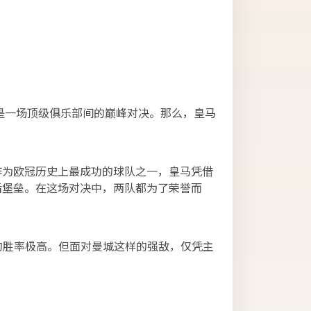
是一场顶级俱乐部间的巅峰对决。那么，皇马
。
作为欧冠历史上最成功的球队之一，皇马凭借
后堡垒。在这场对决中，两队都为了荣誉而
的胜率极高。但面对曼城这样的强敌，仅凭主