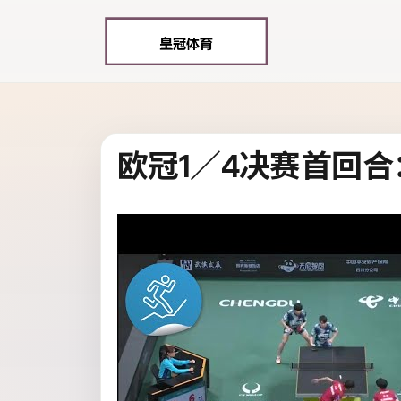
欧冠1／4决赛首回