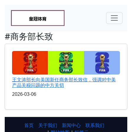
#商务部长致
王文涛部长向美国新任商务部长致信，强调对中美
产品关税问题的中方关切
2026-03-06
首页
关于我们
新闻中心
联系我们