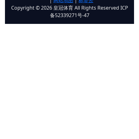
|
网站地图
|
标签云
Copyright © 2026 皇冠体育 All Rights Reserved ICP
备52339271号-47