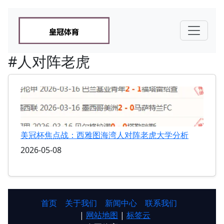
#人对阵老虎
美冠杯焦点战：西雅图海湾人对阵老虎大学分析
2026-05-08
首页
关于我们
新闻中心
联系我们
|
网站地图
|
标签云