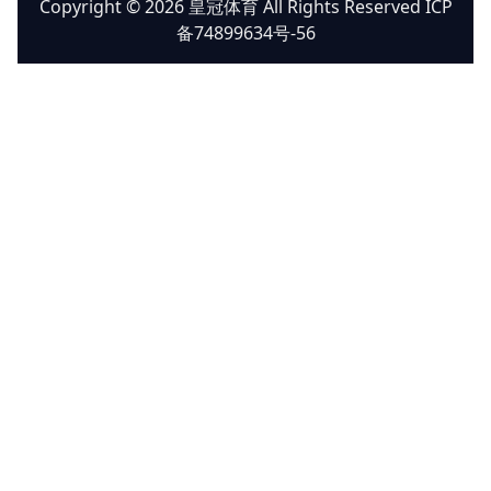
Copyright © 2026 皇冠体育 All Rights Reserved ICP
备74899634号-56