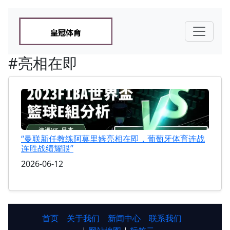
#亮相在即
“曼联新任教练阿莫里姆亮相在即，葡萄牙体育连战
连胜战绩耀眼”
2026-06-12
首页
关于我们
新闻中心
联系我们