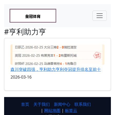
#亨利助力亨
森川突破四强，亨利助力亨利夺冠提升排名至前十
2026-03-16
首页
关于我们
新闻中心
联系我们
|
网站地图
|
标签云