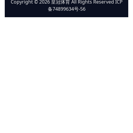
Copyright © 2026 皇冠体育 All Rights Reserved ICP
备74899634号-56