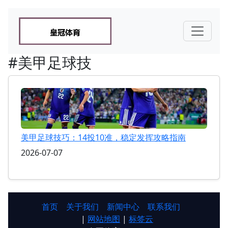
#美甲足球技
美甲足球技巧：14投10准，稳定发挥攻略指南
2026-07-07
首页
关于我们
新闻中心
联系我们
|
网站地图
|
标签云