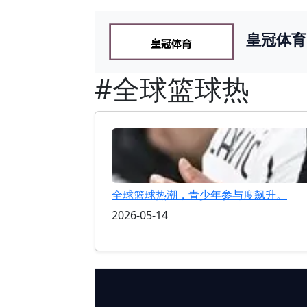
皇冠体育
#全球篮球热
全球篮球热潮，青少年参与度飙升。
2026-05-14