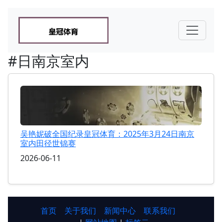
#日南京室内
吴艳妮破全国纪录皇冠体育：2025年3月24日南京
室内田径世锦赛
2026-06-11
首页
关于我们
新闻中心
联系我们