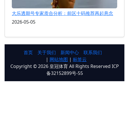
大乐透期号专家质合分析：前区十码推荐再起悬念
2026-05-05
首页
关于我们
新闻中心
联系我们
|
网站地图
|
标签云
Copyright © 2026 皇冠体育 All Rights Reserved ICP
备32152899号-55