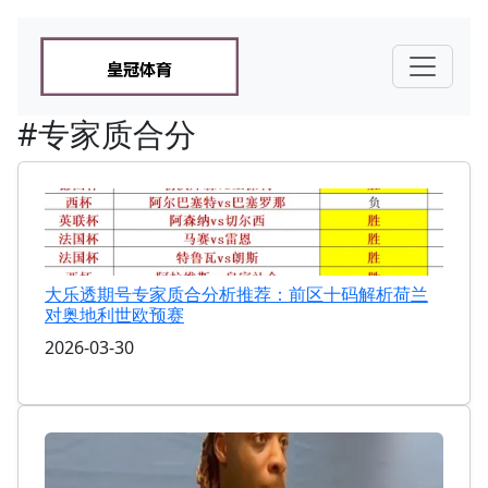
#专家质合分
大乐透期号专家质合分析推荐：前区十码解析荷兰
对奥地利世欧预赛
2026-03-30