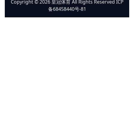
Copyright © 2026 皇冠体育 All Rights Reserved ICP
备68458440号-81