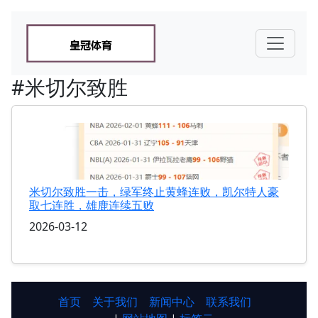
#米切尔致胜
米切尔致胜一击，绿军终止黄蜂连败，凯尔特人豪
取七连胜，雄鹿连续五败
2026-03-12
首页
关于我们
新闻中心
联系我们