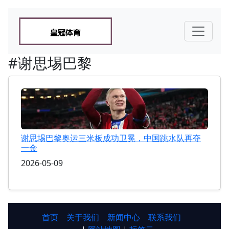
#谢思埸巴黎
谢思埸巴黎奥运三米板成功卫冕，中国跳水队再夺
一金
2026-05-09
首页
关于我们
新闻中心
联系我们