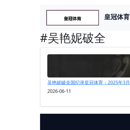
皇冠体育
#吴艳妮破全
吴艳妮破全国纪录皇冠体育：2025年3
2026-06-11