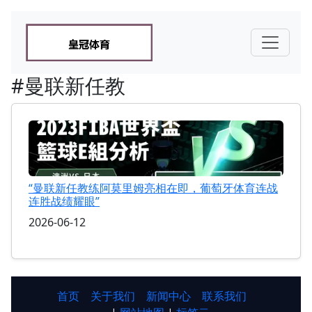
#曼联新任教
“曼联新任教练阿莫里姆亮相在即，葡萄牙体育连战
连胜战绩耀眼”
2026-06-12
首页
关于我们
新闻中心
联系我们