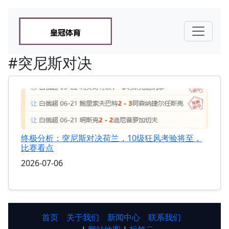
#突尼斯对决
终极分析：突尼斯对决荷兰，10级狂风考验将至，
比赛看点
2026-07-06
首页
关于我们
新闻中心
联系我们