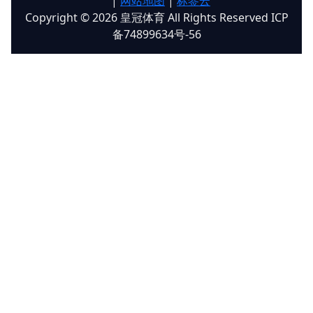
|
网站地图
|
标签云
Copyright © 2026 皇冠体育 All Rights Reserved ICP
备74899634号-56