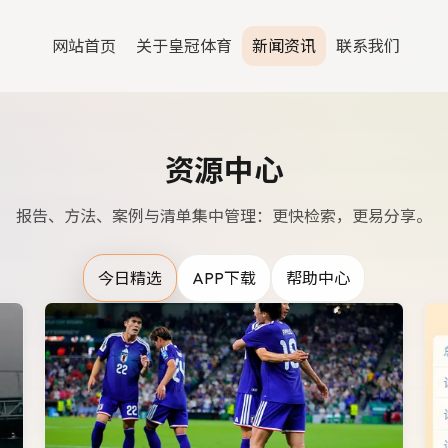
网站首页
关于皇冠体育
新闻资讯
联系我们
资源中心
报告、方法、案例与清单集中管理：更快检索，更易分享。
今日精选
APP下载
帮助中心