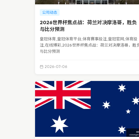
公司动态
2026世界杯焦点战：荷兰对决摩洛哥，胜负
与比分预测
皇冠体育,皇冠体育平台,体育赛事投注,皇冠官网,体育投
注,在线博彩,2026世界杯焦点战：荷兰对决摩洛哥，胜
与比分预测
2026-07-06