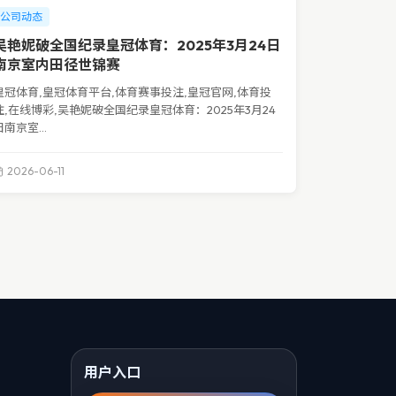
公司动态
吴艳妮破全国纪录皇冠体育：2025年3月24日
南京室内田径世锦赛
皇冠体育,皇冠体育平台,体育赛事投注,皇冠官网,体育投
注,在线博彩,吴艳妮破全国纪录皇冠体育：2025年3月24
日南京室...
2026-06-11
用户入口