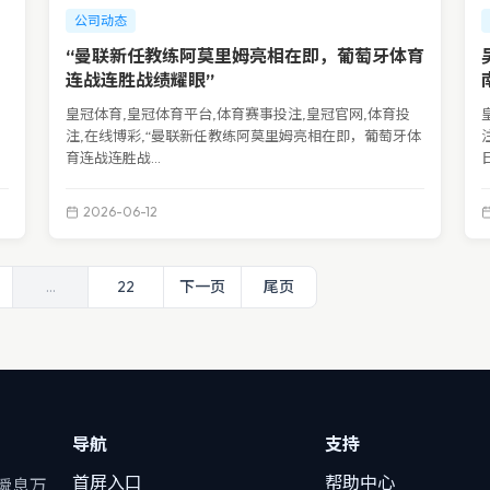
公司动态
“曼联新任教练阿莫里姆亮相在即，葡萄牙体育
连战连胜战绩耀眼”
皇冠体育,皇冠体育平台,体育赛事投注,皇冠官网,体育投
注,在线博彩,“曼联新任教练阿莫里姆亮相在即，葡萄牙体
育连战连胜战...
2026-06-12
...
22
下一页
尾页
导航
支持
首屏入口
帮助中心
在瞬息万