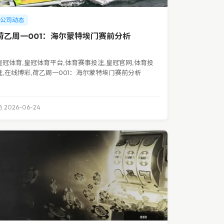
公司动态
荷乙周一001：海尔蒙特埃门赛前分析
皇冠体育,皇冠体育平台,体育赛事投注,皇冠官网,体育投
注,在线博彩,荷乙周一001：海尔蒙特埃门赛前分析
2026-06-24