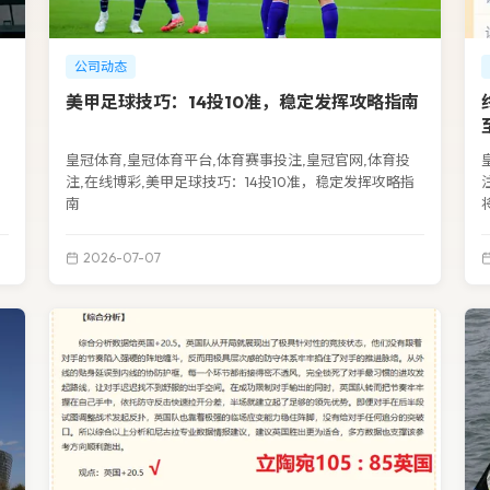
公司动态
美甲足球技巧：14投10准，稳定发挥攻略指南
皇冠体育,皇冠体育平台,体育赛事投注,皇冠官网,体育投
注,在线博彩,美甲足球技巧：14投10准，稳定发挥攻略指
南
2026-07-07