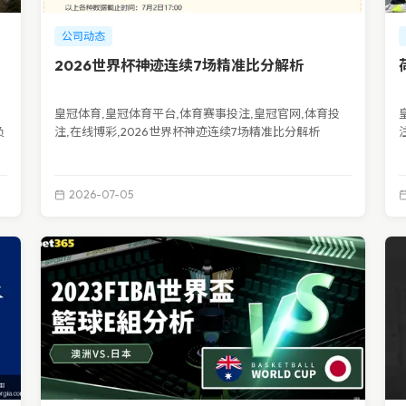
公司动态
2026世界杯神迹连续7场精准比分解析
皇冠体育,皇冠体育平台,体育赛事投注,皇冠官网,体育投
负
注,在线博彩,2026世界杯神迹连续7场精准比分解析
2026-07-05