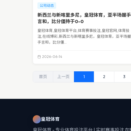
公司动态
新西兰与新喀里多尼，皇冠体育，亚半场握手
言和，比分僵持于0-0
皇冠体育,皇冠体育平台,体育赛事投注,皇冠官网,体育投
注,在线博彩,新西兰与新喀里多尼，皇冠体育，亚半场握
手言和，比分僵...
2026-06-14
首页
上一页
1
2
3
皇冠体育
皇冠体育 - 专业体育投注平台 | 实时赛事投注 